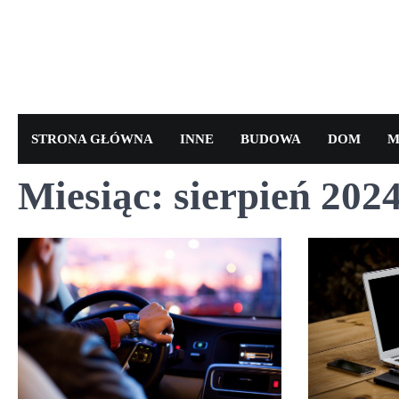
Skip
to
content
STRONA GŁÓWNA
INNE
BUDOWA
DOM
M
Miesiąc:
sierpień 202