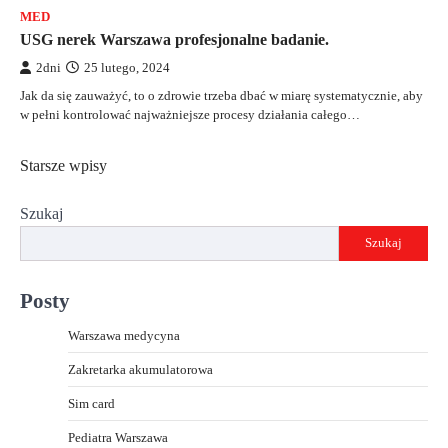
MED
USG nerek Warszawa profesjonalne badanie.
2dni
25 lutego, 2024
Jak da się zauważyć, to o zdrowie trzeba dbać w miarę systematycznie, aby
w pełni kontrolować najważniejsze procesy działania całego…
Nawigacja
Starsze wpisy
po
Szukaj
wpisach
Szukaj
Posty
Warszawa medycyna
Zakretarka akumulatorowa
Sim card
Pediatra Warszawa