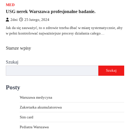
MED
USG nerek Warszawa profesjonalne badanie.
2dni
25 lutego, 2024
Jak da się zauważyć, to o zdrowie trzeba dbać w miarę systematycznie, aby
w pełni kontrolować najważniejsze procesy działania całego…
Nawigacja
Starsze wpisy
po
Szukaj
wpisach
Szukaj
Posty
Warszawa medycyna
Zakretarka akumulatorowa
Sim card
Pediatra Warszawa