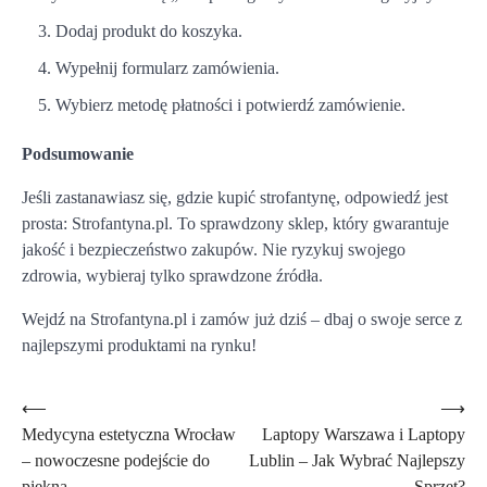
Dodaj produkt do koszyka.
Wypełnij formularz zamówienia.
Wybierz metodę płatności i potwierdź zamówienie.
Podsumowanie
Jeśli zastanawiasz się, gdzie kupić strofantynę, odpowiedź jest
prosta: Strofantyna.pl. To sprawdzony sklep, który gwarantuje
jakość i bezpieczeństwo zakupów. Nie ryzykuj swojego
zdrowia, wybieraj tylko sprawdzone źródła.
Wejdź na Strofantyna.pl i zamów już dziś – dbaj o swoje serce z
najlepszymi produktami na rynku!
Nawigacja
⟵
⟶
Medycyna estetyczna Wrocław
Laptopy Warszawa i Laptopy
wpisu
– nowoczesne podejście do
Lublin – Jak Wybrać Najlepszy
piękna
Sprzęt?