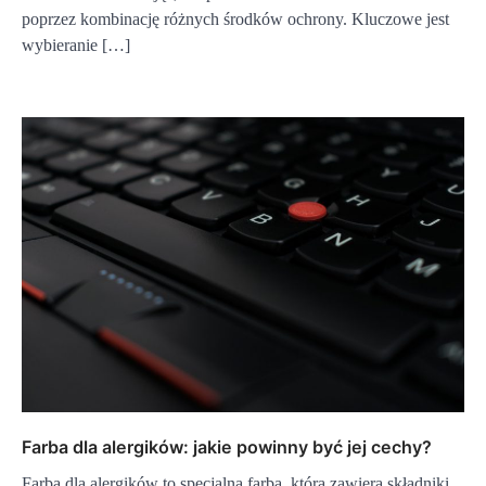
poprzez kombinację różnych środków ochrony. Kluczowe jest
wybieranie […]
Farba dla alergików: jakie powinny być jej cechy?
Farba dla alergików to specjalna farba, która zawiera składniki