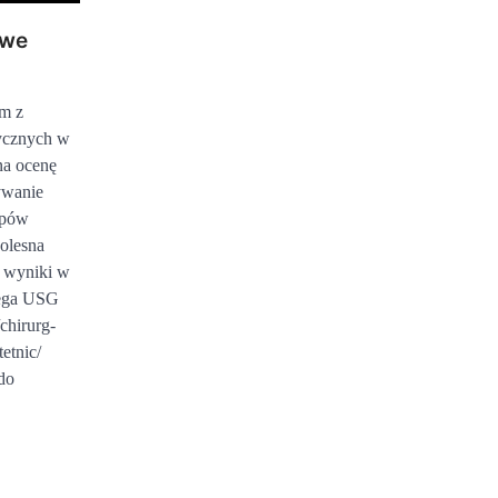
owe
ym z
tycznych w
na ocenę
ywanie
ępów
bolesna
e wyniki w
lega USG
/chirurg-
etnic/
do