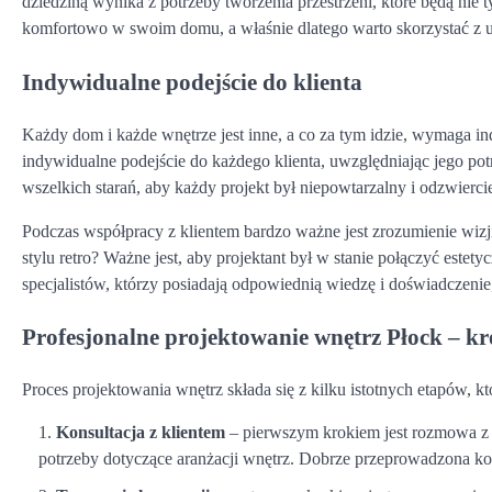
dziedziną wynika z potrzeby tworzenia przestrzeni, które będą nie t
komfortowo w swoim domu, a właśnie dlatego warto skorzystać z u
Indywidualne podejście do klienta
Każdy dom i każde wnętrze jest inne, a co za tym idzie, wymaga i
indywidualne podejście do każdego klienta, uwzględniając jego potr
wszelkich starań, aby każdy projekt był niepowtarzalny i odzwiercied
Podczas współpracy z klientem bardzo ważne jest zrozumienie wiz
stylu retro? Ważne jest, aby projektant był w stanie połączyć este
specjalistów, którzy posiadają odpowiednią wiedzę i doświadczenie
Profesjonalne projektowanie wnętrz Płock – k
Proces projektowania wnętrz składa się z kilku istotnych etapów, kt
Konsultacja z klientem
– pierwszym krokiem jest rozmowa z kl
potrzeby dotyczące aranżacji wnętrz. Dobrze przeprowadzona kons