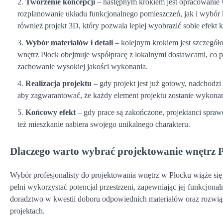
Tworzenie koncepcji
– następnym krokiem jest opracowanie 
rozplanowanie układu funkcjonalnego pomieszczeń, jak i wybór ko
również projekt 3D, który pozwala lepiej wyobrazić sobie efekt
Wybór materiałów i detali
– kolejnym krokiem jest szczegół
wnętrz Płock obejmuje współpracę z lokalnymi dostawcami, co po
zachowanie wysokiej jakości wykonania.
Realizacja projektu
– gdy projekt jest już gotowy, nadchodzi
aby zagwarantować, że każdy element projektu zostanie wykona
Końcowy efekt
– gdy prace są zakończone, projektanci spraw
też mieszkanie nabiera swojego unikalnego charakteru.
Dlaczego warto wybrać projektowanie wnętrz 
Wybór profesjonalisty do projektowania wnętrz w Płocku wiąże się
pełni wykorzystać potencjał przestrzeni, zapewniając jej funkcjon
doradztwo w kwestii doboru odpowiednich materiałów oraz rozwiąz
projektach.