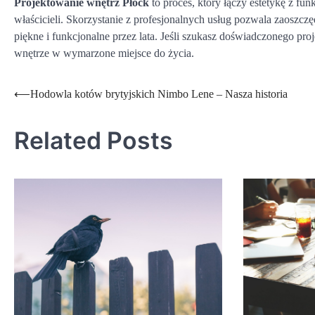
Projektowanie wnętrz Płock
to proces, który łączy estetykę z f
właścicieli. Skorzystanie z profesjonalnych usług pozwala zaoszcz
piękne i funkcjonalne przez lata. Jeśli szukasz doświadczonego pro
wnętrze w wymarzone miejsce do życia.
Nawigacja
⟵
Hodowla kotów brytyjskich Nimbo Lene – Nasza historia
wpisu
Related Posts