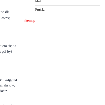
Med
Projekt
wno dla
ytkowej.
sitemap
iera się na
egół był
ić uwagę na
cjalistów,
iać z