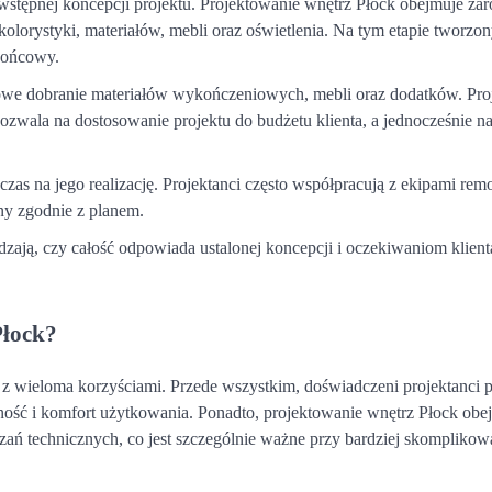
wstępnej koncepcji projektu. Projektowanie wnętrz Płock obejmuje za
lorystyki, materiałów, mebli oraz oświetlenia. Na tym etapie tworzony
 końcowy.
owe dobranie materiałów wykończeniowych, mebli oraz dodatków. Pro
zwala na dostosowanie projektu do budżetu klienta, a jednocześnie n
 czas na jego realizację. Projektanci często współpracują z ekipami re
ny zgodnie z planem.
dzają, czy całość odpowiada ustalonej koncepcji i oczekiwaniom klien
Płock?
 z wieloma korzyściami. Przede wszystkim, doświadczeni projektanci p
alność i komfort użytkowania. Ponadto, projektowanie wnętrz Płock obe
ań technicznych, co jest szczególnie ważne przy bardziej skompliko