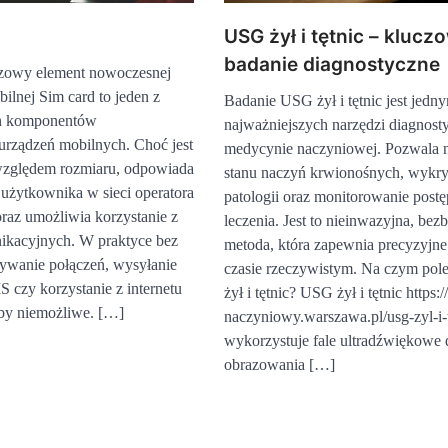
USG żył i tętnic – klucz
badanie diagnostyczne
czowy element nowoczesnej
ilnej Sim card to jeden z
Badanie USG żył i tętnic jest jedn
ch komponentów
najważniejszych narzędzi diagnos
urządzeń mobilnych. Choć jest
medycynie naczyniowej. Pozwala 
względem rozmiaru, odpowiada
stanu naczyń krwionośnych, wykr
ę użytkownika w sieci operatora
patologii oraz monitorowanie post
az umożliwia korzystanie z
leczenia. Jest to nieinwazyjna, bez
nikacyjnych. W praktyce bez
metoda, która zapewnia precyzyjn
ywanie połączeń, wysyłanie
czasie rzeczywistym. Na czym po
czy korzystanie z internetu
żył i tętnic? USG żył i tętnic https:/
by niemożliwe. […]
naczyniowy.warszawa.pl/usg-zyl-i-t
wykorzystuje fale ultradźwiękowe 
obrazowania […]