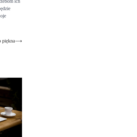
trzebom ich
będzie
woje
 piękna
⟶