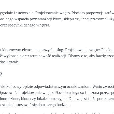
ygodnie i estetycznie. Projektowanie wnętrz Płock to propozycja zaró
jonalnego wsparcia przy aranżacji biura, sklepu czy innej przestrzeni uż
oraz specyfiki danego wnętrza.
t kluczowym elementem naszych usług. Projektowanie wnętrz Płock op
ć wykonania oraz terminowość realizacji. Dbamy o to, aby każdy szcz
dne i trwałe.
z?
y efekt końcowy będzie odpowiadał naszym oczekiwaniom. Warto zwróc
łpracować. Projektowanie wnętrz Płock to usługa świadczona przez spe
ednorodzinne, biura czy lokale komercyjne. Dobrze jest także porozmaw
w stanie dostosować się do naszego budżetu.