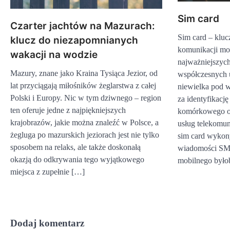
Sim card
Czarter jachtów na Mazurach:
Sim card – klu
klucz do niezapomnianych
komunikacji mob
wakacji na wodzie
najważniejszy
Mazury, znane jako Kraina Tysiąca Jezior, od
współczesnych 
lat przyciągają miłośników żeglarstwa z całej
niewielka pod 
Polski i Europy. Nic w tym dziwnego – region
za identyfikacj
ten oferuje jedne z najpiękniejszych
komórkowego or
krajobrazów, jakie można znaleźć w Polsce, a
usług telekomu
żegluga po mazurskich jeziorach jest nie tylko
sim card wykon
sposobem na relaks, ale także doskonałą
wiadomości SMS 
okazją do odkrywania tego wyjątkowego
mobilnego było
miejsca z zupełnie […]
Dodaj komentarz