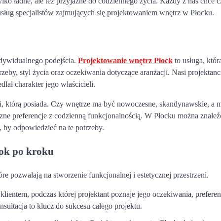
ylko ładne, ale też przyjazne do codziennego życia. Każdy z nas chce c
sług specjalistów zajmujących się projektowaniem wnętrz w Płocku.
ndywidualnego podejścia.
Projektowanie wnętrz Płock
to usługa, któr
zeby, styl życia oraz oczekiwania dotyczące aranżacji. Nasi projektanc
lał charakter jego właścicieli.
ji, którą posiada. Czy wnętrze ma być nowoczesne, skandynawskie, a
tyczne preferencje z codzienną funkcjonalnością. W Płocku można znaleź
, by odpowiedzieć na te potrzeby.
rok po kroku
óre pozwalają na stworzenie funkcjonalnej i estetycznej przestrzeni.
ientem, podczas której projektant poznaje jego oczekiwania, preferen
ultacja to klucz do sukcesu całego projektu.