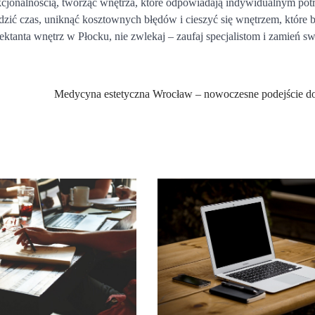
unkcjonalnością, tworząc wnętrza, które odpowiadają indywidualnym po
ędzić czas, uniknąć kosztownych błędów i cieszyć się wnętrzem, które 
jektanta wnętrz w Płocku, nie zwlekaj – zaufaj specjalistom i zamień s
Medycyna estetyczna Wrocław – nowoczesne podejście do