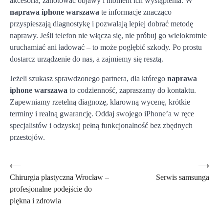
akcesoria, zanotować objawy i moment ich wystąpienia. W
naprawa iphone warszawa
te informacje znacząco
przyspieszają diagnostykę i pozwalają lepiej dobrać metodę
naprawy. Jeśli telefon nie włącza się, nie próbuj go wielokrotnie
uruchamiać ani ładować – to może pogłębić szkody. Po prostu
dostarcz urządzenie do nas, a zajmiemy się resztą.
Jeżeli szukasz sprawdzonego partnera, dla którego
naprawa
iphone warszawa
to codzienność, zapraszamy do kontaktu.
Zapewniamy rzetelną diagnozę, klarowną wycenę, krótkie
terminy i realną gwarancję. Oddaj swojego iPhone’a w ręce
specjalistów i odzyskaj pełną funkcjonalność bez zbędnych
przestojów.
Nawigacja
⟵
⟶
Chirurgia plastyczna Wrocław –
Serwis samsunga
wpisu
profesjonalne podejście do
piękna i zdrowia