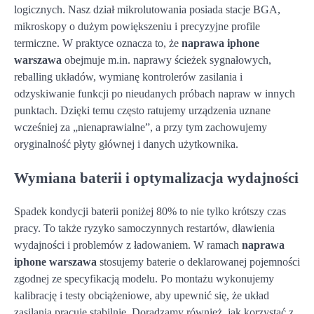
logicznych. Nasz dział mikrolutowania posiada stacje BGA,
mikroskopy o dużym powiększeniu i precyzyjne profile
termiczne. W praktyce oznacza to, że
naprawa iphone
warszawa
obejmuje m.in. naprawy ścieżek sygnałowych,
reballing układów, wymianę kontrolerów zasilania i
odzyskiwanie funkcji po nieudanych próbach napraw w innych
punktach. Dzięki temu często ratujemy urządzenia uznane
wcześniej za „nienaprawialne”, a przy tym zachowujemy
oryginalność płyty głównej i danych użytkownika.
Wymiana baterii i optymalizacja wydajności
Spadek kondycji baterii poniżej 80% to nie tylko krótszy czas
pracy. To także ryzyko samoczynnych restartów, dławienia
wydajności i problemów z ładowaniem. W ramach
naprawa
iphone warszawa
stosujemy baterie o deklarowanej pojemności
zgodnej ze specyfikacją modelu. Po montażu wykonujemy
kalibrację i testy obciążeniowe, aby upewnić się, że układ
zasilania pracuje stabilnie. Doradzamy również, jak korzystać z