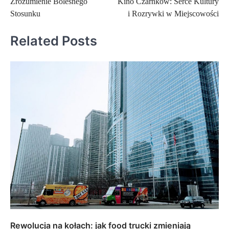
Zrozumienie Bolesnego
Kino Czarnków: Serce Kultury
wpisu
Stosunku
i Rozrywki w Miejscowości
Related Posts
Rewolucja na kołach: jak food trucki zmieniają