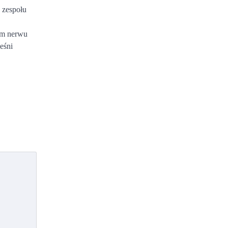
 zespołu
om nerwu
eśni