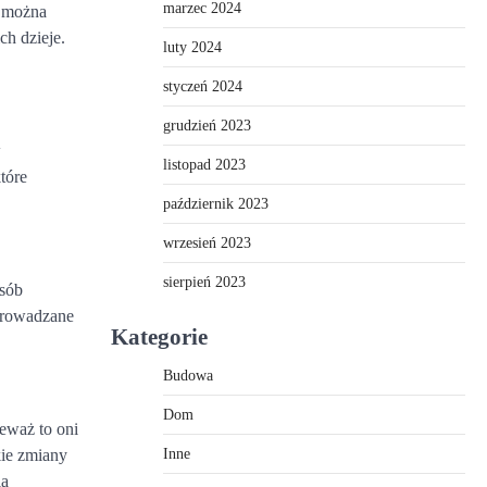
marzec 2024
e można
ch dzieje.
luty 2024
styczeń 2024
grudzień 2023
w
listopad 2023
tóre
październik 2023
wrzesień 2023
sierpień 2023
osób
prowadzane
Kategorie
Budowa
Dom
eważ to oni
Inne
kie zmiany
ią