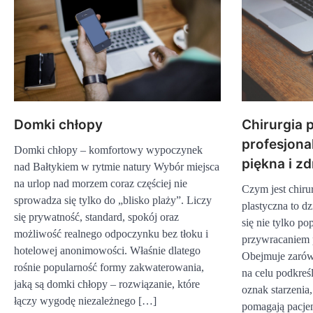
Domki chłopy
Chirurgia 
profesjona
Domki chłopy – komfortowy wypoczynek
piękna i z
nad Bałtykiem w rytmie natury Wybór miejsca
na urlop nad morzem coraz częściej nie
Czym jest chiru
sprowadza się tylko do „blisko plaży”. Liczy
plastyczna to d
się prywatność, standard, spokój oraz
się nie tylko p
możliwość realnego odpoczynku bez tłoku i
przywracaniem p
hotelowej anonimowości. Właśnie dlatego
Obejmuje zarówn
rośnie popularność formy zakwaterowania,
na celu podkreś
jaką są domki chłopy – rozwiązanie, które
oznak starzenia,
łączy wygodę niezależnego […]
pomagają pacje