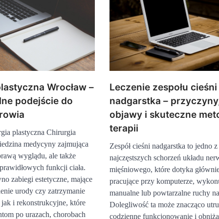
plastyczna Wrocław –
Leczenie zespołu cieśni
lne podejście do
nadgarstka – przyczyny
drowia
objawy i skuteczne met
terapii
rgia plastyczna Chirurgia
ziedzina medycyny zajmująca
Zespół cieśni nadgarstka to jedno z
oprawą wyglądu, ale także
najczęstszych schorzeń układu ne
rawidłowych funkcji ciała.
mięśniowego, które dotyka główni
o zabiegi estetyczne, mające
pracujące przy komputerze, wykon
lenie urody czy zatrzymanie
manualne lub powtarzalne ruchy na
 jak i rekonstrukcyjne, które
Dolegliwość ta może znacząco utr
ntom po urazach, chorobach
codzienne funkcjonowanie i obniża