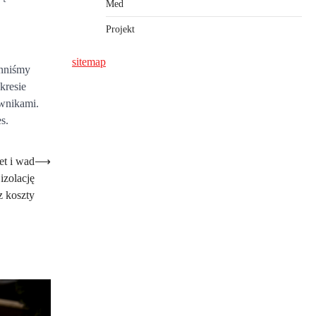
Med
Projekt
sitemap
inniśmy
kresie
ownikami.
s.
et i wad
⟶
izolację
z koszty