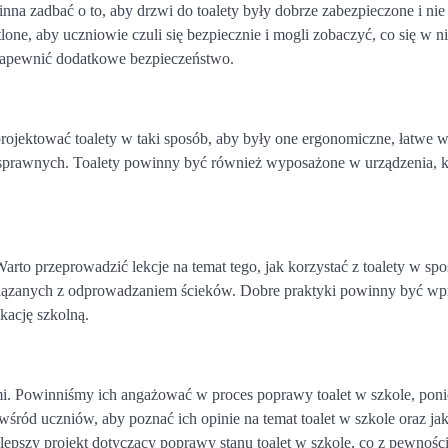
nna zadbać o to, aby drzwi do toalety były dobrze zabezpieczone i ni
ne, aby uczniowie czuli się bezpiecznie i mogli zobaczyć, co się w ni
zapewnić dodatkowe bezpieczeństwo.
projektować toalety w taki sposób, aby były one ergonomiczne, łatwe 
osprawnych. Toalety powinny być również wyposażone w urządzenia, k
arto przeprowadzić lekcje na temat tego, jak korzystać z toalety w sp
związanych z odprowadzaniem ścieków. Dobre praktyki powinny być w
kację szkolną.
mi. Powinniśmy ich angażować w proces poprawy toalet w szkole, poni
ród uczniów, aby poznać ich opinie na temat toalet w szkole oraz ja
epszy projekt dotyczący poprawy stanu toalet w szkole, co z pewnośc