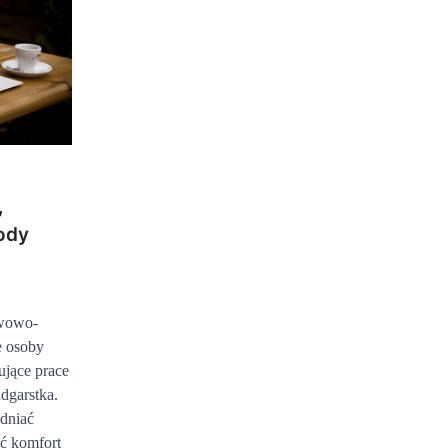
,
ody
rwowo-
e osoby
ujące prace
dgarstka.
udniać
ć komfort