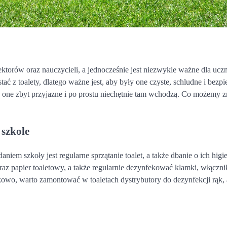
rektorów oraz nauczycieli, a jednocześnie jest niezwykle ważne dla ucz
ać z toalety, dlatego ważne jest, aby były one czyste, schludne i bezpi
ą one zbyt przyjazne i po prostu niechętnie tam wchodzą. Co możemy z
 szkole
aniem szkoły jest regularne sprzątanie toalet, a także dbanie o ich higi
az papier toaletowy, a także regularnie dezynfekować klamki, włącznik
tkowo, warto zamontować w toaletach dystrybutory do dezynfekcji rąk,