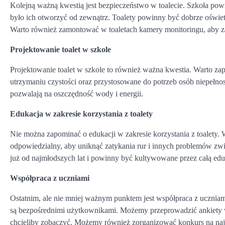
Kolejną ważną kwestią jest bezpieczeństwo w toalecie. Szkoła powi
było ich otworzyć od zewnątrz. Toalety powinny być dobrze oświetlo
Warto również zamontować w toaletach kamery monitoringu, aby 
Projektowanie toalet w szkole
Projektowanie toalet w szkole to również ważna kwestia. Warto za
utrzymaniu czystości oraz przystosowane do potrzeb osób niepełn
pozwalają na oszczędność wody i energii.
Edukacja w zakresie korzystania z toalety
Nie można zapominać o edukacji w zakresie korzystania z toalety. W
odpowiedzialny, aby uniknąć zatykania rur i innych problemów 
już od najmłodszych lat i powinny być kultywowane przez całą edu
Współpraca z uczniami
Ostatnim, ale nie mniej ważnym punktem jest współpraca z ucznia
są bezpośrednimi użytkownikami. Możemy przeprowadzić ankiety wś
chcieliby zobaczyć. Możemy również zorganizować konkurs na najl