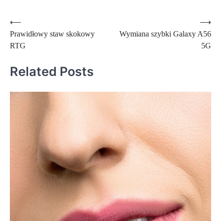
Nawigacja
⟵
⟶
Prawidłowy staw skokowy
Wymiana szybki Galaxy A56
wpisu
RTG
5G
Related Posts