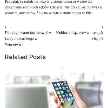
Pamiętaj, że regularne wizyty u stomatologa są ważne dla
utrzymania zdrowych zębów i dziąseł. Nie czekaj, aż pojawi się
problem, aby umówić się na wizytę u stomatologa w Pile.
Nawigacja
⟵
⟶
Dlaczego warto inwestować w
Kołdra obciążeniowa – sen jak
wpisu
kursy francuskiego w
z bajki?
Warszawie?
Related Posts