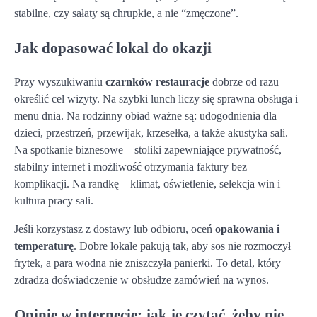
stabilne, czy sałaty są chrupkie, a nie “zmęczone”.
Jak dopasować lokal do okazji
Przy wyszukiwaniu
czarnków restauracje
dobrze od razu
określić cel wizyty. Na szybki lunch liczy się sprawna obsługa i
menu dnia. Na rodzinny obiad ważne są: udogodnienia dla
dzieci, przestrzeń, przewijak, krzesełka, a także akustyka sali.
Na spotkanie biznesowe – stoliki zapewniające prywatność,
stabilny internet i możliwość otrzymania faktury bez
komplikacji. Na randkę – klimat, oświetlenie, selekcja win i
kultura pracy sali.
Jeśli korzystasz z dostawy lub odbioru, oceń
opakowania i
temperaturę
. Dobre lokale pakują tak, aby sos nie rozmoczył
frytek, a para wodna nie zniszczyła panierki. To detal, który
zdradza doświadczenie w obsłudze zamówień na wynos.
Opinie w internecie: jak je czytać, żeby nie