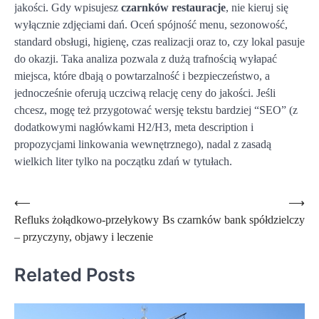
jakości. Gdy wpisujesz
czarnków restauracje
, nie kieruj się
wyłącznie zdjęciami dań. Oceń spójność menu, sezonowość,
standard obsługi, higienę, czas realizacji oraz to, czy lokal pasuje
do okazji. Taka analiza pozwala z dużą trafnością wyłapać
miejsca, które dbają o powtarzalność i bezpieczeństwo, a
jednocześnie oferują uczciwą relację ceny do jakości. Jeśli
chcesz, mogę też przygotować wersję tekstu bardziej “SEO” (z
dodatkowymi nagłówkami H2/H3, meta description i
propozycjami linkowania wewnętrznego), nadal z zasadą
wielkich liter tylko na początku zdań w tytułach.
Nawigacja
⟵
⟶
Refluks żołądkowo-przełykowy
Bs czarnków bank spółdzielczy
wpisu
– przyczyny, objawy i leczenie
Related Posts