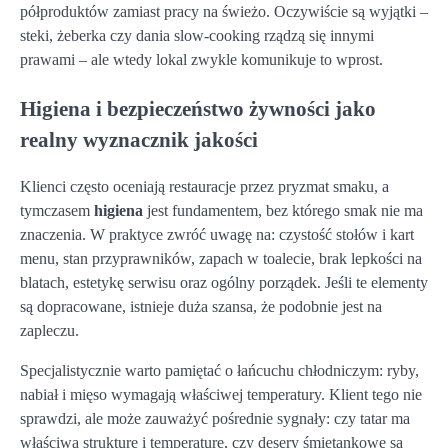
półproduktów zamiast pracy na świeżo. Oczywiście są wyjątki –
steki, żeberka czy dania slow-cooking rządzą się innymi
prawami – ale wtedy lokal zwykle komunikuje to wprost.
Higiena i bezpieczeństwo żywności jako
realny wyznacznik jakości
Klienci często oceniają restauracje przez pryzmat smaku, a
tymczasem
higiena
jest fundamentem, bez którego smak nie ma
znaczenia. W praktyce zwróć uwagę na: czystość stołów i kart
menu, stan przyprawników, zapach w toalecie, brak lepkości na
blatach, estetykę serwisu oraz ogólny porządek. Jeśli te elementy
są dopracowane, istnieje duża szansa, że podobnie jest na
zapleczu.
Specjalistycznie warto pamiętać o łańcuchu chłodniczym: ryby,
nabiał i mięso wymagają właściwej temperatury. Klient tego nie
sprawdzi, ale może zauważyć pośrednie sygnały: czy tatar ma
właściwą strukturę i temperaturę, czy desery śmietankowe są