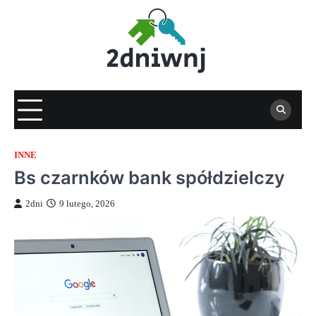
Skip
to
content
INNE
Bs czarnków bank spółdzielczy
2dni
9 lutego, 2026