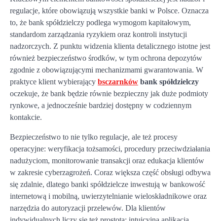
regulacje, które obowiązują wszystkie banki w Polsce. Oznacza
to, że bank spółdzielczy podlega wymogom kapitałowym,
standardom zarządzania ryzykiem oraz kontroli instytucji
nadzorczych. Z punktu widzenia klienta detalicznego istotne jest
również bezpieczeństwo środków, w tym ochrona depozytów
zgodnie z obowiązującymi mechanizmami gwarantowania. W
praktyce klient wybierający
bsczarnków
bank spółdzielczy
oczekuje, że bank będzie równie bezpieczny jak duże podmioty
rynkowe, a jednocześnie bardziej dostępny w codziennym
kontakcie.
Bezpieczeństwo to nie tylko regulacje, ale też procesy
operacyjne: weryfikacja tożsamości, procedury przeciwdziałania
nadużyciom, monitorowanie transakcji oraz edukacja klientów
w zakresie cyberzagrożeń. Coraz większa część obsługi odbywa
się zdalnie, dlatego banki spółdzielcze inwestują w bankowość
internetową i mobilną, uwierzytelnianie wieloskładnikowe oraz
narzędzia do autoryzacji przelewów. Dla klientów
indywidualnych liczy się też prostota: intuicyjna aplikacja,