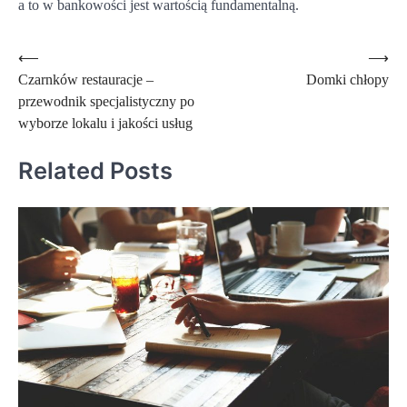
a to w bankowości jest wartością fundamentalną.
Nawigacja
⟵
⟶
Czarnków restauracje –
Domki chłopy
wpisu
przewodnik specjalistyczny po
wyborze lokalu i jakości usług
Related Posts