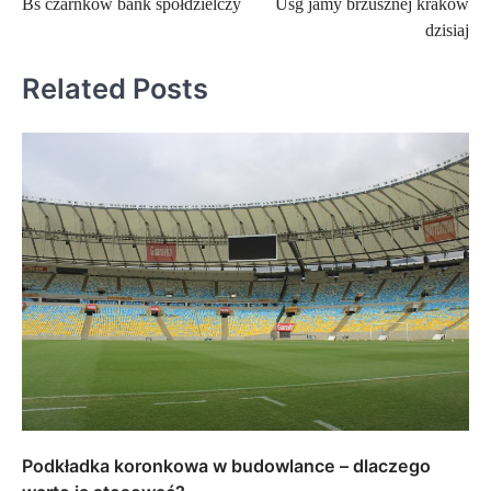
Bs czarnków bank spółdzielczy
Usg jamy brzusznej kraków
wpisu
dzisiaj
Related Posts
Podkładka koronkowa w budowlance – dlaczego